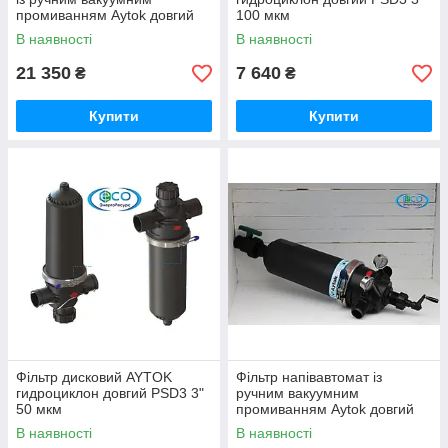
промиванням Аytok довгий
100 мкм
PVS20 125 мкм
В наявності
В наявності
21 350
7 640
₴
₴
Купити
Купити
Фільтр дисковий AYTOK
Фільтр напівавтомат із
гидроциклон довгий PSD3 3"
ручним вакуумним
50 мкм
промиванням Aytok довгий
PVS2 100 мкм
В наявності
В наявності