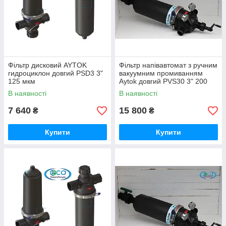
Фільтр дисковий AYTOK
Фільтр напівавтомат з ручним
гидроциклон довгий PSD3 3"
вакуумним промиванням
125 мкм
Aytok довгий PVS30 3" 200
мкм
В наявності
В наявності
7 640
15 800
₴
₴
Купити
Купити