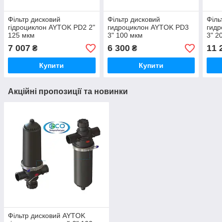
Фільтр дисковий
Фільтр дисковий
Філь
гідроциклон AYTOK PD2 2"
гидроциклон AYTOK PD3
гид
125 мкм
3" 100 мкм
3" 2
7 007
6 300
11 
₴
₴
Купити
Купити
Акційні пропозиції та новинки
Фільтр дисковий AYTOK