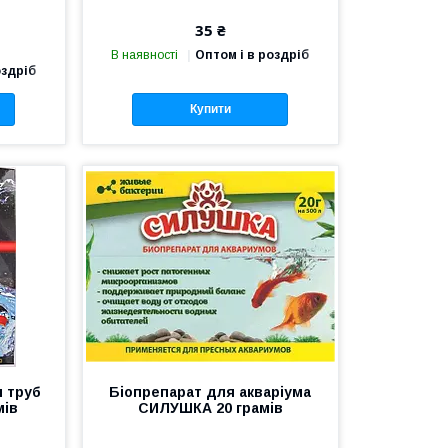
35 ₴
В наявності
Оптом і в роздріб
оздріб
Купити
 труб
Біопрепарат для акваріума
мів
СИЛУШКА 20 грамів