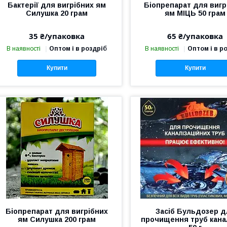
Бактерії для вигрібних ям
Біопрепарат для вигр
Силушка 20 грам
ям МІЦЬ 50 грам
35 ₴/упаковка
65 ₴/упаковка
В наявності
Оптом і в роздріб
В наявності
Оптом і в р
Купити
Купити
Біопрепарат для вигрібних
Засіб Бульдозер д
ям Силушка 200 грам
прочищення труб канал