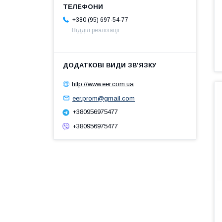
+380 (95) 697-54-77
Відділ реалізації
http://www.eer.com.ua
eer.prom@gmail.com
+380956975477
+380956975477