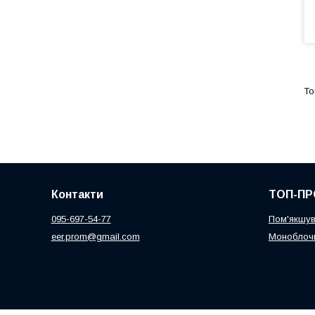
Контакти
ТОП-ПР
095-697-54-77
Пом'якшув
eer.prom@gmail.com
Моноблочн