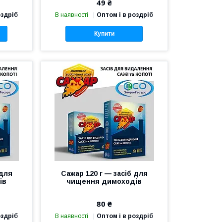
49 ₴
оздріб
В наявності
Оптом і в роздріб
Купити
 для
Сажар 120 г — засіб для
ів
чищення димоходів
80 ₴
оздріб
В наявності
Оптом і в роздріб