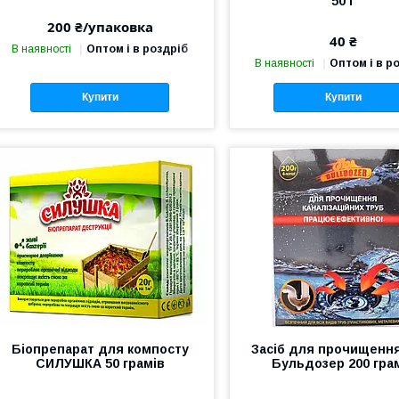
50 г
200 ₴/упаковка
40 ₴
В наявності
Оптом і в роздріб
В наявності
Оптом і в р
Купити
Купити
Біопрепарат для компосту
Засіб для прочищення
СИЛУШКА 50 грамів
Бульдозер 200 гра