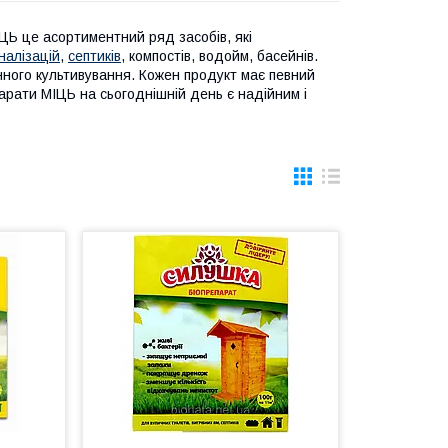
ЦЬ це асортиментний ряд засобів, які
налізацій
,
септиків
, компостів, водойм, басейнів.
нного культивування. Кожен продукт має певний
епарати МІЦЬ на сьогоднішній день є надійним і