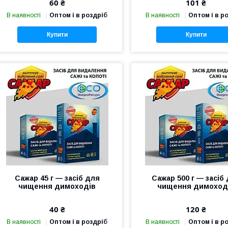
60 ₴
101 ₴
В наявності
Оптом і в роздріб
В наявності
Оптом і в р
Купити
Купити
Сажар 45 г — засіб для
Сажар 500 г — засіб
чищення димоходів
чищення димоход
40 ₴
120 ₴
В наявності
Оптом і в роздріб
В наявності
Оптом і в р