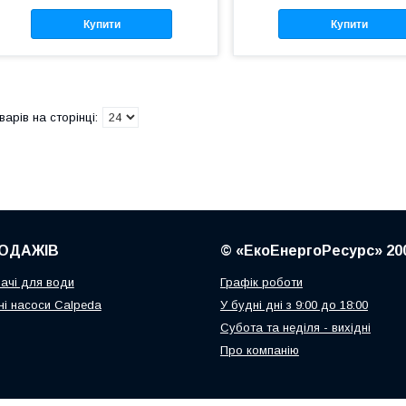
Купити
Купити
ОДАЖІВ
© «ЕкоЕнергоРесурс» 20
ачі для води
Графік роботи
і насоси Calpeda
У будні дні з 9:00 до 18:00
Субота та неділя - вихідні
Про компанію