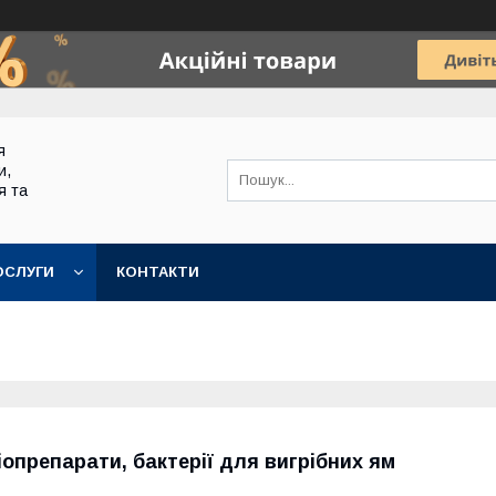
я
и,
я та
ОСЛУГИ
КОНТАКТИ
іопрепарати, бактерії для вигрібних ям