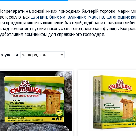
іопрепарати на основі живих природних бактерій торгової марки МІ
астосовуються
для вигрібних ям
,
вуличних туалетів
,
автономних ка
ся продукція містить комплекси бактерій, відібраних шляхом глиби
клад компонентів, який виконує свої спеціалізовані функції. Біопр
урботливим помічником для справжнього господаря.