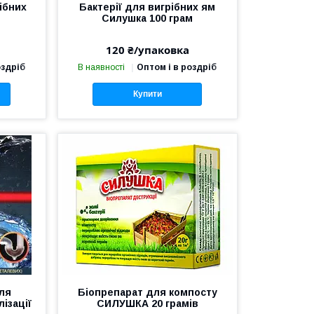
ібних
Бактерії для вигрібних ям
Силушка 100 грам
120 ₴/упаковка
оздріб
В наявності
Оптом і в роздріб
Купити
ля
Біопрепарат для компосту
ізації
СИЛУШКА 20 грамів