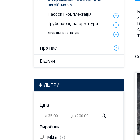
вигрібних ям
Б
Насоси і комплектація
з
В
Трубопровідна арматура
с
Лічильники води
т
Про нас
Відгуки
ФІЛЬТРИ
Ціна
Виробник
Міць
7