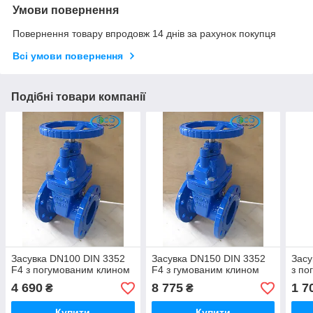
Умови повернення
Повернення товару впродовж 14 днів за рахунок покупця
Всі умови повернення
Подібні товари компанії
Засувка DN100 DIN 3352
Засувка DN150 DIN 3352
Засу
F4 з погумованим клином
F4 з гумованим клином
з по
4 690
8 775
1 7
₴
₴
Купити
Купити