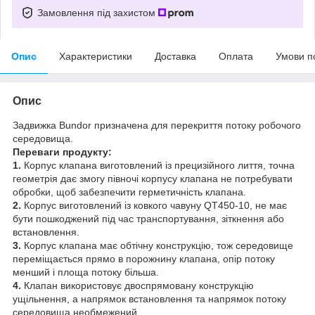
Замовлення під захистом
Опис
Характеристики
Доставка
Оплата
Умови п
Опис
Задвижка Bundor призначена для перекриття потоку робочого
середовища.
Переваги продукту:
1.
Корпус клапана виготовлений із прецизійного лиття, точна
геометрія дає змогу півночі корпусу клапана не потребувати
обробки, щоб забезпечити герметичність клапана.
2.
Корпус виготовлений із ковкого чавуну QT450-10, не має
бути пошкоджений під час транспортування, зіткнення або
встановлення.
3.
Корпус клапана має обтічну конструкцію, тож середовище
переміщається прямо в порожнину клапана, опір потоку
менший і площа потоку більша.
4.
Клапан використовує двоспрямовану конструкцію
ущільнення, а напрямок встановлення та напрямок потоку
середовища необмежений.