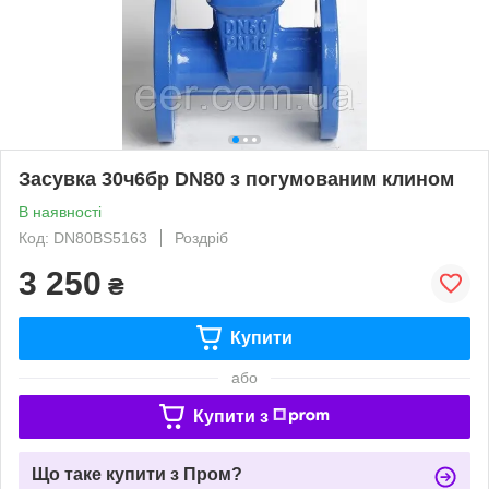
Засувка 30ч6бр DN80 з погумованим клином
В наявності
Код: DN80BS5163
Роздріб
3 250
₴
Купити
або
Купити з
Що таке купити з Пром?