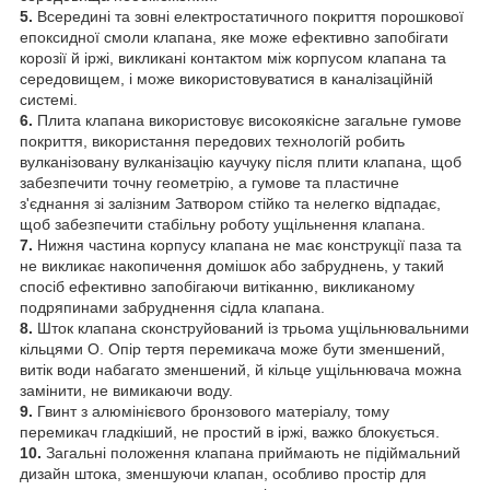
5.
Всередині та зовні електростатичного покриття порошкової
епоксидної смоли клапана, яке може ефективно запобігати
корозії й іржі, викликані контактом між корпусом клапана та
середовищем, і може використовуватися в каналізаційній
системі.
6.
Плита клапана використовує високоякісне загальне гумове
покриття, використання передових технологій робить
вулканізовану вулканізацію каучуку після плити клапана, щоб
забезпечити точну геометрію, а гумове та пластичне
з'єднання зі залізним Затвором стійко та нелегко відпадає,
щоб забезпечити стабільну роботу ущільнення клапана.
7.
Нижня частина корпусу клапана не має конструкції паза та
не викликає накопичення домішок або забруднень, у такий
спосіб ефективно запобігаючи витіканню, викликаному
подряпинами забруднення сідла клапана.
8.
Шток клапана сконструйований із трьома ущільнювальними
кільцями O. Опір тертя перемикача може бути зменшений,
витік води набагато зменшений, й кільце ущільнювача можна
замінити, не вимикаючи воду.
9.
Гвинт з алюмінієвого бронзового матеріалу, тому
перемикач гладкіший, не простий в іржі, важко блокується.
10.
Загальні положення клапана приймають не підіймальний
дизайн штока, зменшуючи клапан, особливо простір для