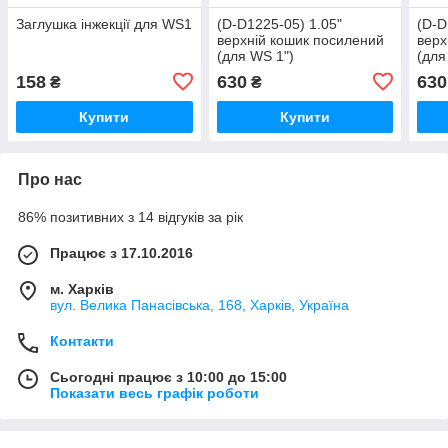
Заглушка інжекції для WS1
(D-D1225-05) 1.05"
(D-D
верхній кошик посилений
верх
(для WS 1")
(для
158
630
630
₴
₴
Купити
Купити
Про нас
86% позитивних з 14 відгуків за рік
Працює з 17.10.2016
м. Харків
вул. Велика Панасівська, 168, Харків, Україна
Контакти
Сьогодні працює з 10:00 до 15:00
Показати весь графік роботи