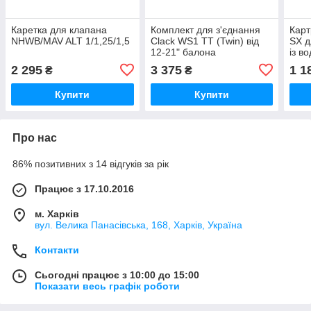
Каретка для клапана
Комплект для з'єднання
Карт
NHWB/MAV ALT 1/1,25/1,5
Clack WS1 TT (Twin) від
SX д
12-21" балона
із в
2 295
3 375
1 1
₴
₴
Купити
Купити
Про нас
86% позитивних з 14 відгуків за рік
Працює з 17.10.2016
м. Харків
вул. Велика Панасівська, 168, Харків, Україна
Контакти
Сьогодні працює з 10:00 до 15:00
Показати весь графік роботи