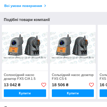
Всі умови повернення
Подібні товари компанії
Солоноїдний насос
Сольоїдний насос дозатор
Соль
дозатор FXS C/A 1.5
FXS CS 6
FXS 
13 042
18 506
16 
₴
₴
Купити
Купити