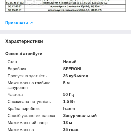
Приховати
Характеристики
Основні атрибути
Стан
Новий
Виробник
SPERONI
Пропускна здатність
36 куб.м/год
Максимальна глибина
5 м
занурення
Частота
50 Гц
Споживана потужність
1.5 Вт
Країна виробник
Італія
Спосіб установки насоса
Занурювальний
Максимальний напір
13 м
Максимальна
35 град.