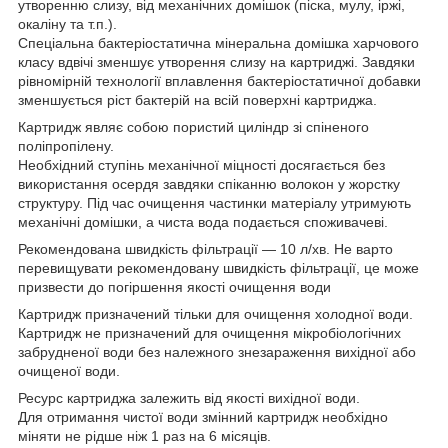
утворенню слизу, від механічних домішок (піска, мулу, іржі,
окаліну та т.п.).
Спеціальна бактеріостатична мінеральна домішка харчового
класу вдвічі зменшує утворення слизу на картриджі. Завдяки
рівномірній технології вплавлення бактеріостатичної добавки
зменшується ріст бактерій на всій поверхні картриджа.
Картридж являє собою пористий циліндр зі спіненого
поліпропілену.
Необхідний ступінь механічної міцності досягається без
використання осердя завдяки спіканню волокон у жорстку
структуру. Під час очищення частинки матеріалу утримують
механічні домішки, а чиста вода подається споживачеві.
Рекомендована швидкість фільтрації — 10 л/хв. Не варто
перевищувати рекомендовану швидкість фільтрації, це може
призвести до погіршення якості очищення води
Картридж призначений тільки для очищення холодної води.
Картридж не призначений для очищення мікробіологічних
забрудненої води без належного знезараження вихідної або
очищеної води.
Ресурс картриджа залежить від якості вихідної води.
Для отримання чистої води змінний картридж необхідно
міняти не рідше ніж 1 раз на 6 місяців.