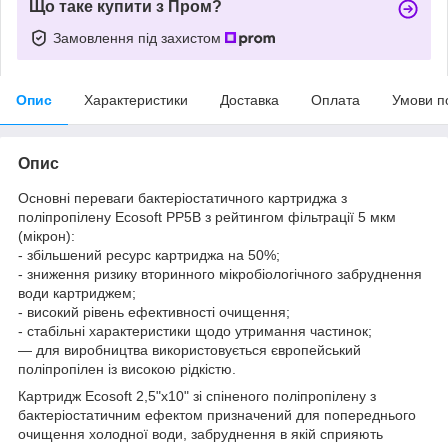
Що таке купити з Пром?
Замовлення під захистом
Опис
Характеристики
Доставка
Оплата
Умови п
Опис
Основні переваги бактеріостатичного картриджа з
поліпропілену Ecosoft PP5B з рейтингом фільтрації 5 мкм
(мікрон):
- збільшений ресурс картриджа на 50%;
- зниження ризику вторинного мікробіологічного забруднення
води картриджем;
- високий рівень ефективності очищення;
- стабільні характеристики щодо утримання частинок;
— для виробництва використовується європейський
поліпропілен із високою рідкістю.
Картридж Ecosoft 2,5"х10" зі спіненого поліпропілену з
бактеріостатичним ефектом призначений для попереднього
очищення холодної води, забруднення в якій сприяють