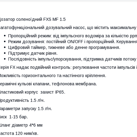
озатор соленоїдний FXS MF 1.5
агатофункціональний дозувальний насос, що містить максимальну к
Пропорційний режим: від імпульсного водоміра за кількістю pp
Режим дозування: постійний ON/OFF і пропорційний. Керуванням 
Цифровий таймер, тижневе або денне програмування.
Підтримує датчик рівня.
Послідовність імпульс/упорскування, підтримка датчиків потоку
ерія FX надає подвійний контроль: регулювання частоти імпульсів і
ожливість горизонтального та настінного кріплення.
ерамічні кульові клапани, тефлонова мембрана.
ластиковий корпус захист IP65.
родуктивність 1.5 л\ч.
араметри запуску 1.5 л\ч.
иск 1-15 бар.
ланг діаметр 4*6 мм
астота 120 ним/хв.