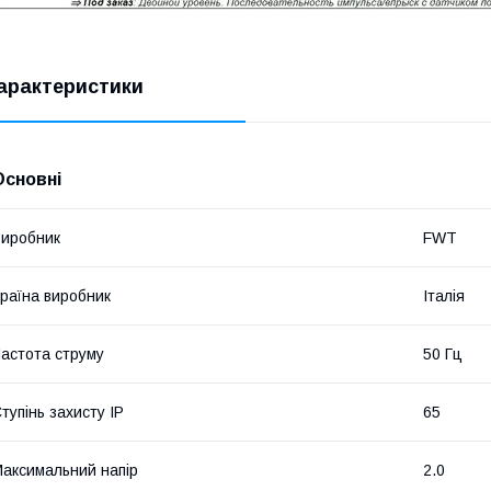
арактеристики
Основні
иробник
FWT
раїна виробник
Італія
астота струму
50 Гц
тупінь захисту IP
65
аксимальний напір
2.0