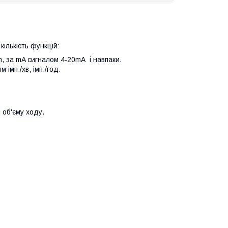
ількість функцій:
m, за mA сигналом 4-20mA і навпаки.
імп./хв, імп./год.
 об'єму ходу.