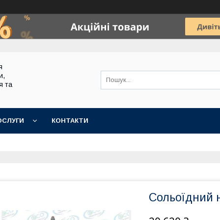
я
и,
я та
ОСЛУГИ
КОНТАКТИ
Сольоїдний н