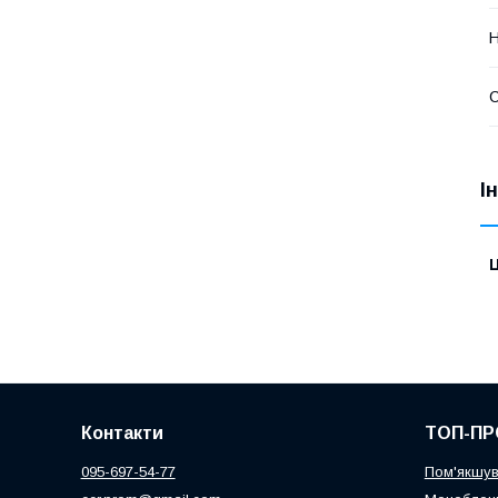
Н
С
І
Ц
Контакти
ТОП-ПР
095-697-54-77
Пом'якшув