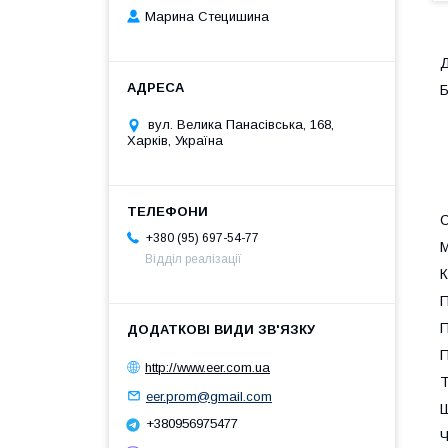
Марина Стецишина
Д
Б
вул. Велика Панасівська, 168,
Харків, Україна
С
+380 (95) 697-54-77
М
Відділ реалізації
К
П
П
П
http://www.eer.com.ua
Т
eer.prom@gmail.com
Ш
+380956975477
Ч