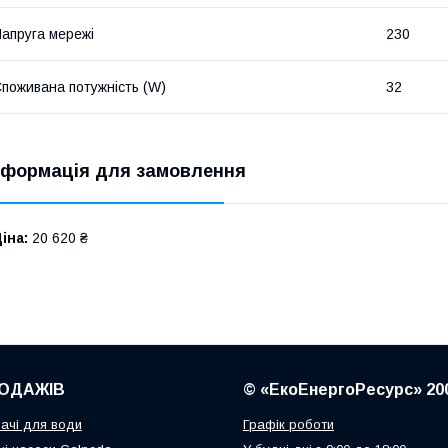
апруга мережі
230
поживана потужність (W)
32
нформація для замовлення
іна:
20 620 ₴
ОДАЖІВ
© «ЕкоЕнергоРесурс» 20
ачі для води
Графік роботи