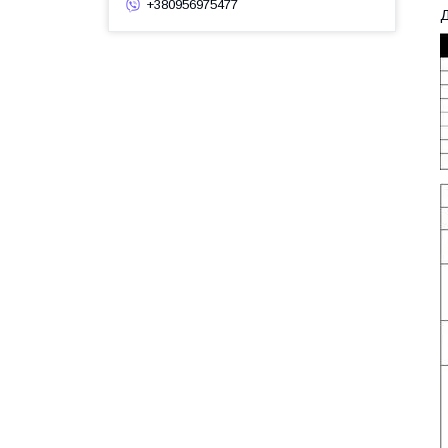
+380956975477
Д