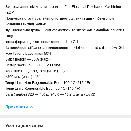
Застосування під час дмінералізації — Electrical Discharge Machining
(EDM)
Полімерна структура гель полістирол зшитий із дивінілбензолом
Зовнішній вигляд кульки
Функціональна група — сульфокислоти та чвертікові амонійові основи I
типу
Іонна форма під час постачання — H + / OH-
Катіон/Аніон, об'ємне співвідношення — Gel strong acid cation 50%, Gel
type I strong base anion 50%
Вміст вологи — 60% (макс)
Розмір частинок — 300-1200 мкм
Коефіцієнт однорідності (макс.) - 1,7
<300 мкм (макс.) - 1%
Temp Limit, Non-Regenerable Bed - 100 ° C (212 ° F)
Temp Limit, Regenerable Bed - 60 ° C (140 ° F)
Вага (прибл.) 720 — 750 г/л (45,0 — 46,9 фунта / фут3)
Приховати
Умови доставки