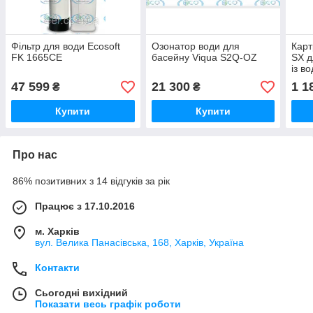
Фільтр для води Ecosoft
Озонатор води для
Карт
FK 1665CE
басейну Viqua S2Q-OZ
SX д
із в
47 599
21 300
1 1
₴
₴
Купити
Купити
Про нас
86% позитивних з 14 відгуків за рік
Працює з 17.10.2016
м. Харків
вул. Велика Панасівська, 168, Харків, Україна
Контакти
Сьогодні вихідний
Показати весь графік роботи