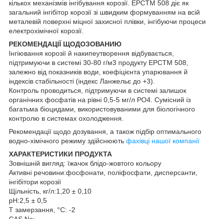
кількох механізмів інгібування корозії. ЕРСTM 508 діє як
загальний інгібітор корозії зі швидким формуванням на всій
металевій поверхні міцної захисної плівки, інгібуючи процеси
електрохімічної корозії.
РЕКОМЕНДАЦІЇ ЩОДОЗОВАНИЮ
Інгіювання корозії й накипеутворення відбувається,
підтримуючи в системі 30-80 г/м3 продукту ЕРСTM 508,
залежно від показників води, коефіцієнта упарювання й
індексів стабільності (індекс Ланжельє до +3).
Контроль проводиться, підтримуючи в системі залишок
органічних фосфатів на рівні 0,5-5 мг/л РО4. Сумісний із
багатьма біоцидами, використовуваними для біологічного
контролю в системах охолодження.
Рекомендації щодо дозування, а також підбір оптимального
водно-хімічного режиму здійснюють
фахівці нашої компанії
ХАРАКТЕРИСТИКИ ПРОДУКТА
Зовнішній вигляд: їжачок блідо-жовтого кольору
Активні речовини:фосфонати, поліфосфати, дисперсанти,
інгібітори корозії
Щільність, кг/л:1,20 ± 0,10
pH:2,5 ± 0,5
T замерзання, °C: -2
CAS No: -