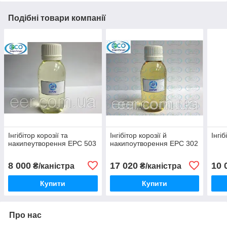
Подібні товари компанії
Інгібітор корозії та
Інгібітор корозії й
Інгі
накипеутворення EPC 503
накипоутворення EPC 302
8 000
17 020
10 
₴/каністра
₴/каністра
Купити
Купити
Про нас