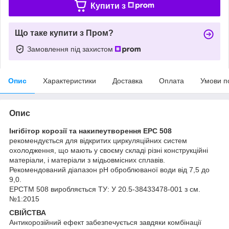
Купити з
Що таке купити з Пром?
Замовлення під захистом
Опис
Характеристики
Доставка
Оплата
Умови п
Опис
Інгібітор корозії та накипеутворення EPC 508
рекомендується для відкритих циркуляційних систем
охолодження, що мають у своєму складі різні конструкційні
матеріали, і матеріали з мідьовмісних сплавів.
Рекомендований діапазон pH оброблюваної води від 7,5 до
9,0.
ЕРСTM 508 виробляється ТУ: У 20.5-38433478-001 з см.
№1:2015
СВІЙСТВА
Антикорозійний ефект забезпечується завдяки комбінації