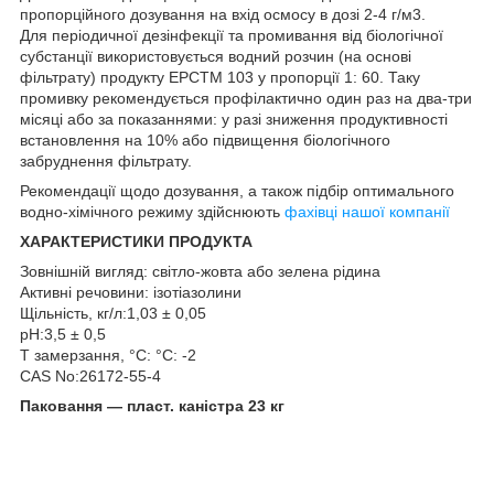
пропорційного дозування на вхід осмосу в дозі 2-4 г/м3.
Для періодичної дезінфекції та промивання від біологічної
субстанції використовується водний розчин (на основі
фільтрату) продукту ЕРСTM 103 у пропорції 1: 60. Таку
промивку рекомендується профілактично один раз на два-три
місяці або за показаннями: у разі зниження продуктивності
встановлення на 10% або підвищення біологічного
забруднення фільтрату.
Рекомендації щодо дозування, а також підбір оптимального
водно-хімічного режиму здійснюють
фахівці нашої компанії
ХАРАКТЕРИСТИКИ ПРОДУКТА
Зовнішній вигляд: світло-жовта або зелена рідина
Активні речовини: ізотіазолини
Щільність, кг/л:1,03 ± 0,05
pH:3,5 ± 0,5
T замерзання, °C: °C: -2
CAS No:26172-55-4
Паковання — пласт. каністра 23 кг