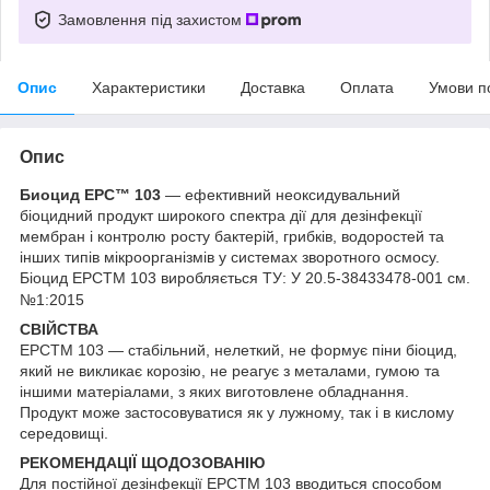
Замовлення під захистом
Опис
Характеристики
Доставка
Оплата
Умови п
Опис
Биоцид ЕРС™ 103
— ефективний неоксидувальний
біоцидний продукт широкого спектра дії для дезінфекції
мембран і контролю росту бактерій, грибків, водоростей та
інших типів мікроорганізмів у системах зворотного осмосу.
Біоцид ЕРСTM 103 виробляється ТУ: У 20.5-38433478-001 см.
№1:2015
СВІЙСТВА
ЕРСTM 103 — стабільний, нелеткий, не формує піни біоцид,
який не викликає корозію, не реагує з металами, гумою та
іншими матеріалами, з яких виготовлене обладнання.
Продукт може застосовуватися як у лужному, так і в кислому
середовищі.
РЕКОМЕНДАЦІЇ ЩОДОЗОВАНІЮ
Для постійної дезінфекції ЕРСTM 103 вводиться способом