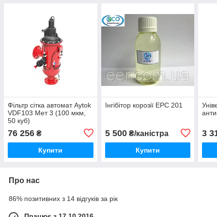
Фільтр сітка автомат Aytok
Інгібітор корозії ЕРС 201
Унів
VDF103 Мет 3 (100 мкм,
анти
50 куб)
76 256
5 500
3 3
₴
₴/каністра
Купити
Купити
Про нас
86% позитивних з 14 відгуків за рік
Працює з 17.10.2016