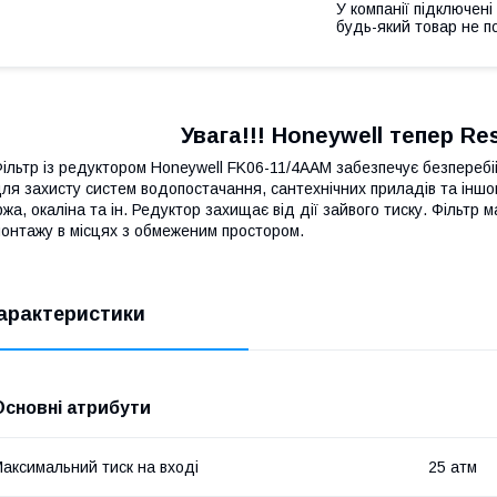
У компанії підключені
будь-який товар не п
Увага!!! Honeywell тепер R
ільтр із редуктором Honeywell FK06-11/4AAM забезпечує безпереб
ля захисту систем водопостачання, сантехнічних приладів та іншог
ржа, окаліна та ін. Редуктор захищає від дії зайвого тиску. Фільтр
онтажу в місцях з обмеженим простором.
арактеристики
Основні атрибути
аксимальний тиск на вході
25 атм