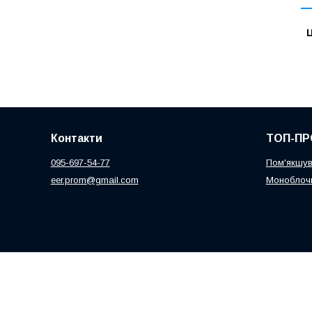
Ц
Контакти
ТОП-ПР
095-697-54-77
Пом'якшув
eer.prom@gmail.com
Моноблочн