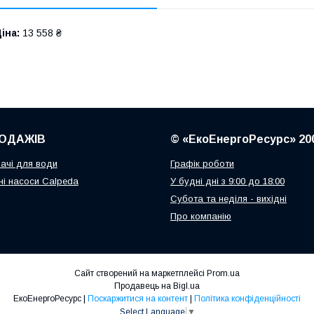
іна:
13 558 ₴
ОДАЖІВ
© «ЕкоЕнергоРесурс» 20
ачі для води
Графік роботи
і насоси Calpeda
У будні дні з 9:00 до 18:00
Субота та неділя - вихідні
Про компанію
Сайт створений на маркетплейсі
Prom.ua
Продавець на Bigl.ua
ЕкоЕнергоРесурс |
Поскаржитися на контент
|
Політика конфіденційності
Select Language
▼