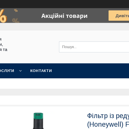
я
и,
я та
ОСЛУГИ
КОНТАКТИ
Фільтр із ре
(Honeywell) 