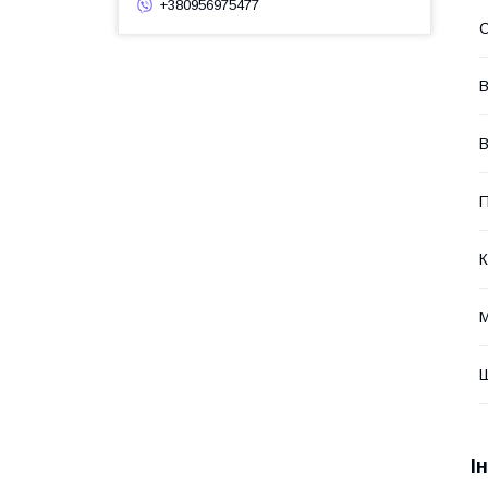
+380956975477
В
В
П
К
М
Ш
І