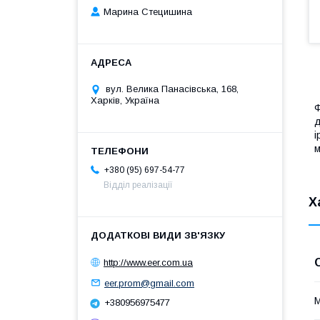
Марина Стецишина
вул. Велика Панасівська, 168,
Харків, Україна
Ф
д
і
м
+380 (95) 697-54-77
Відділ реалізації
Х
http://www.eer.com.ua
eer.prom@gmail.com
М
+380956975477