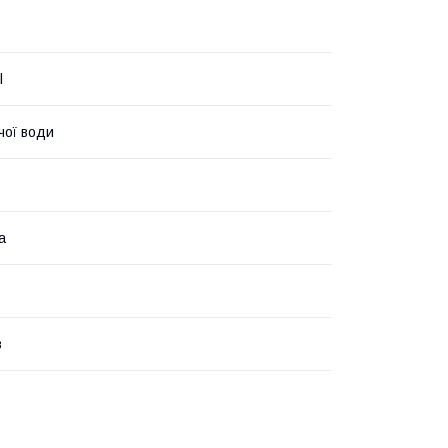
l
чої води
а
в