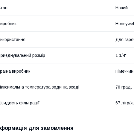
Стан
Новий
иробник
Honeywel
икористання
Для гаря
риєднувальний розмір
1 1/4"
раїна виробник
Німеччин
аксимальна температура води на вході
70 град.
видкість фільтрації
67 літр/х
нформація для замовлення