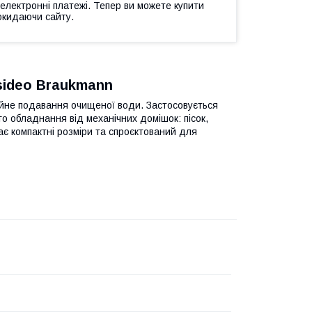
 електронні платежі. Тепер ви можете купити
окидаючи сайту.
esideo Braukmann
ійне подавання очищеної води. Застосовується
о обладнання від механічних домішок: пісок,
 має компактні розміри та спроєктований для