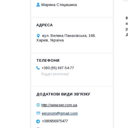
Марина Стецишина
Н
к
р
д
вул. Велика Панасівська, 168,
Харків, Україна
+380 (95) 697-54-77
Відділ реалізації
http://www.eer.com.ua
eer.prom@gmail.com
+380956975477