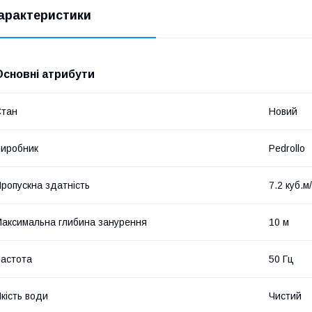
арактеристики
Основні атрибути
Стан
Новий
иробник
Pedrollo
ропускна здатність
7.2 куб.м
аксимальна глибина занурення
10 м
астота
50 Гц
кість води
Чистий