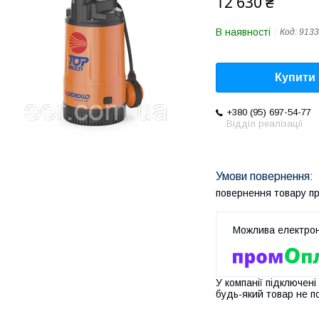
12 630 ₴
В наявності
Код:
9133
Купити
+380 (95) 697-54-77
Відділ реалізації
повернення товару п
У компанії підключені
будь-який товар не п