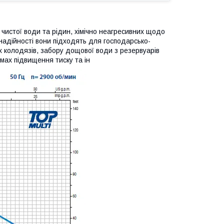
истої води та рідин, хімічно неагресивних щодо
 надійності вони підходять для господарсько-
х колодязів, забору дощової води з резервуарів
мах підвищення тиску та ін