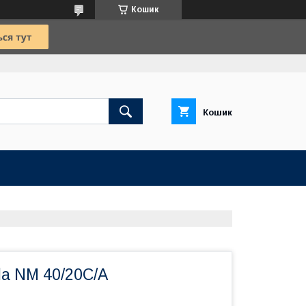
Кошик
Кошик
da NM 40/20C/A