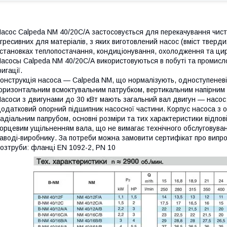
асос Calpeda NM 40/20C/A застосовується для перекачування чисти
гресивних для матеріалів, з яких виготовлений насос (вміст тверд
становках теплопостачання, кондиціонування, охолодження та цир
асосы Calpeda NM 40/20C/A використовуються в побуті та промисло
ригації.
онструкція насоса — Calpeda NM, що нормалізують, одноступеневі,
оризонтальним всмоктувальним патрубком, вертикальним напірним
асоси з двигунами до 30 кВт мають загальний вал двигун — насос;
одатковий опорний підшипник насосної частини. Корпус насоса з о
адіальним папрубом, основні розміри та тих характеристики відпо
орцевим ущільненням вала, що не вимагає технічного обслуговува
аводі-виробнику. За потреби можна замовити сертифікат про випр
озтруби: фланці EN 1092-2, PN 10