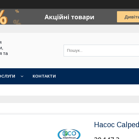
я
и,
я та
ОСЛУГИ
КОНТАКТИ
Насос Calpe