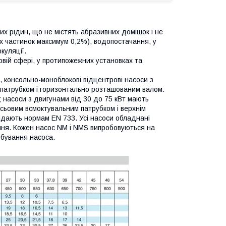
х рідин, що не містять абразивних домішок і не
их частинок максимум 0,2%), водопостачання, у
куляції.
вій сфері, у протипожежних установках та
 консольно-моноблокові відцентрові насоси з
 патрубком і горизонтально розташованим валом.
 насоси з двигунами від 30 до 75 кВт мають
сьовим всмоктувальним патрубком і верхнім
відають нормам EN 733. Усі насоси обладнані
ння. Кожен насос NM і NMS випробовуються на
обування насоса.