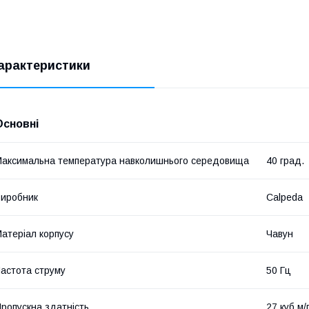
арактеристики
Основні
аксимальна температура навколишнього середовища
40 град.
иробник
Calpeda
атеріал корпусу
Чавун
астота струму
50 Гц
ропускна здатність
27 куб.м/