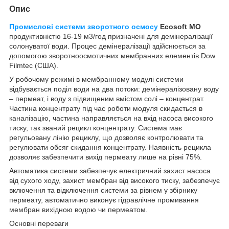
Опис
Промислові системи зворотного осмосу
Ecosoft MO
продуктивністю 16-19 м3/год призначені для демінералізації
солонуватої води. Процес демінералізації здійснюється за
допомогою зворотноосмотичних мембранних елементів Dow
Filmtec (США).
У робочому режимі в мембранному модулі системи
відбувається поділ води на два потоки: демінералізовану воду
– пермеат, і воду з підвищеним вмістом солі – концентрат.
Частина концентрату під час роботи модуля скидається в
каналізацію, частина направляється на вхід насоса високого
тиску, так званий рецикл концентрату. Система має
регульовану лінію рециклу, що дозволяє контролювати та
регулювати обсяг скидання концентрату. Наявність рецикла
дозволяє забезпечити вихід пермеату лише на рівні 75%.
Автоматика системи забезпечує електричний захист насоса
від сухого ходу, захист мембран від високого тиску, забезпечує
включення та відключення системи за рівнем у збірнику
пермеату, автоматично виконує гідравлічне промивання
мембран вихідною водою чи пермеатом.
Основні переваги