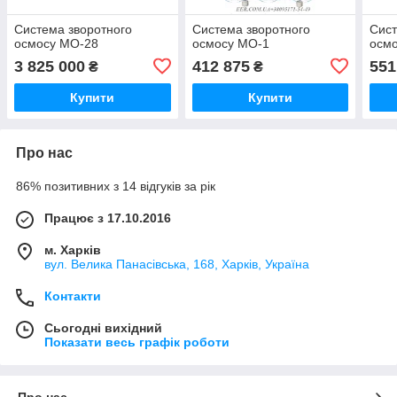
Система зворотного
Система зворотного
Сист
осмосу MO-28
осмосу MO-1
осм
3 825 000
412 875
551
₴
₴
Купити
Купити
Про нас
86% позитивних з 14 відгуків за рік
Працює з 17.10.2016
м. Харків
вул. Велика Панасівська, 168, Харків, Україна
Контакти
Сьогодні вихідний
Показати весь графік роботи
Про нас