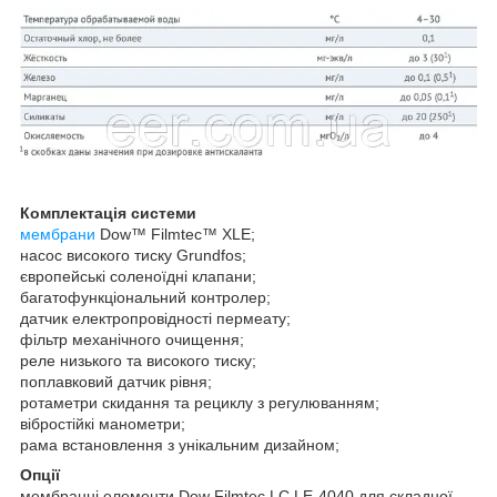
Комплектація системи
мембрани
Dow™ Filmtec™ XLE;
насос високого тиску Grundfos;
європейські соленоїдні клапани;
багатофункціональний контролер;
датчик електропровідності пермеату;
фільтр механічного очищення;
реле низького та високого тиску;
поплавковий датчик рівня;
ротаметри скидання та рециклу з регулюванням;
вібростійкі манометри;
рама встановлення з унікальним дизайном;
Опції
мембранні елементи Dow Filmtec LC LE-4040 для складної