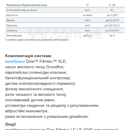
Комплектація системи
мембрани
Dow™ Filmtec™ XLE;
насос високого тиску Grundfos;
європейські соленоїдні клапани;
багатофункціональний контролер;
датчик електропровідності пермеату;
фільтр механічного очищення;
реле низького та високого тиску;
поплавковий датчик рівня;
ротаметри скидання та рециклу з регулюванням;
вібростійкі манометри;
рама встановлення з унікальним дизайном;
Опції
мембранні елементи Dow Filmtec LC LE-4040 для складної