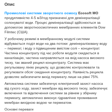
Опис
Промислові системи зворотного осмосу
Ecosoft MO
продуктивністю 4-5 м3/год призначені для демінералізації
солонуватої води. Процес демінералізації здійснюється за
допомогою зворотноосмотичних мембранних елементів Dow
Filmtec (США).
У робочому режимі в мембранному модулі системи
відбувається поділ води на два потоки: демінералізовану воду
– пермеат, і воду з підвищеним вмістом солі – концентрат.
Частина концентрату під час роботи модуля скидається в
каналізацію, частина направляється на вхід насоса високого
тиску, так званий рецикл концентрату. Система має
регульовану лінію рециклу, що дозволяє контролювати та
регулювати обсяг скидання концентрату. Наявність рецикла
дозволяє забезпечити вихід пермеату лише на рівні 75%.
Автоматика системи забезпечує електричний захист насоса
від сухого ходу, захист мембран від високого тиску, забезпечує
включення та відключення системи за рівнем у збірнику
пермеату, автоматично виконує гідравлічне промивання
мембран вихідною водою чи пермеатом.
Основні переваги