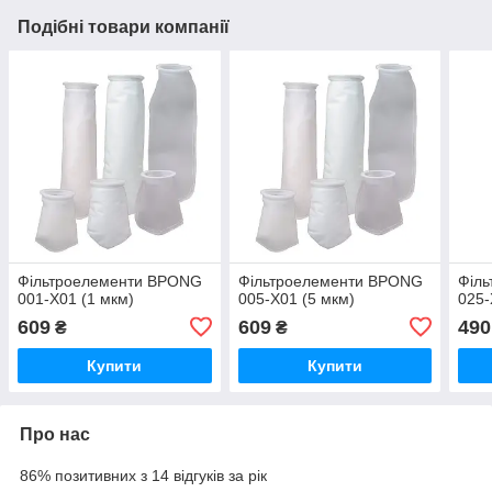
Подібні товари компанії
Фільтроелементи BPONG
Фільтроелементи BPONG
Філ
001-Х01 (1 мкм)
005-X01 (5 мкм)
025-
609
609
490
₴
₴
Купити
Купити
Про нас
86% позитивних з 14 відгуків за рік