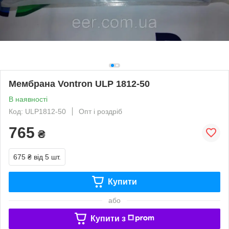
Мембрана Vontron ULP 1812-50
В наявності
Код: ULP1812-50
Опт і роздріб
765
₴
675 ₴
від 5 шт.
Купити
або
Купити з