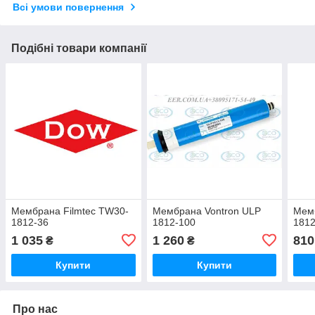
Всі умови повернення
Подібні товари компанії
Мембрана Filmtec ТW30-
Мембрана Vontron ULP
Мем
1812-36
1812-100
1812
1 035
1 260
810
₴
₴
Купити
Купити
Про нас