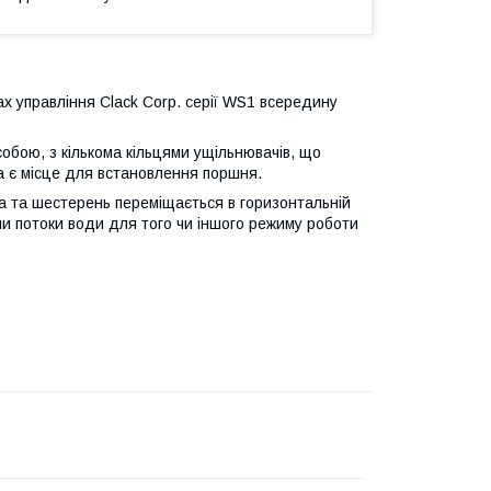
х управління Clack Corp. серії WS1 всередину
 собою, з кількома кільцями ущільнювачів, що
а є місце для встановлення поршня.
а та шестерень переміщається в горизонтальній
и потоки води для того чи іншого режиму роботи