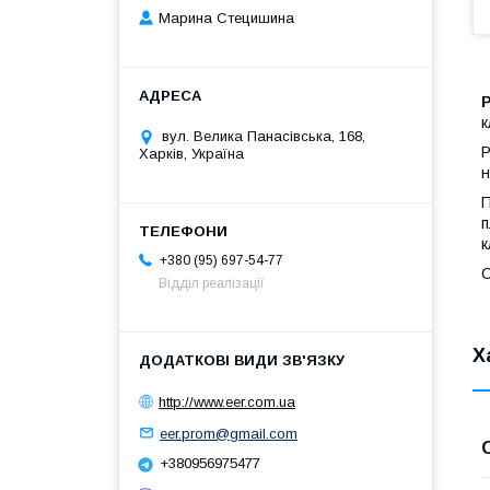
Марина Стецишина
Р
к
вул. Велика Панасівська, 168,
Р
Харків, Україна
н
П
п
к
+380 (95) 697-54-77
С
Відділ реалізації
Х
http://www.eer.com.ua
eer.prom@gmail.com
+380956975477