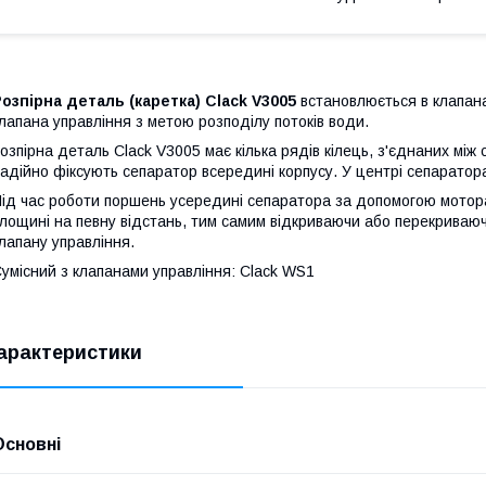
озпірна деталь (каретка) Clack V3005
встановлюється в клапана
лапана управління з метою розподілу потоків води.
озпірна деталь Clack V3005 має кілька рядів кілець, з'єднаних між
адійно фіксують сепаратор всередині корпусу. У центрі сепаратор
ід час роботи поршень усередині сепаратора за допомогою мотор
лощині на певну відстань, тим самим відкриваючи або перекриваюч
лапану управління.
умісний з клапанами управління: Clack WS1
арактеристики
Основні