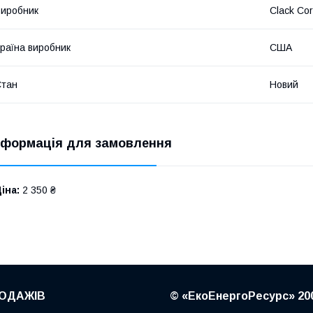
иробник
Clack Cor
раїна виробник
США
Стан
Новий
нформація для замовлення
іна:
2 350 ₴
ОДАЖІВ
© «ЕкоЕнергоРесурс» 20