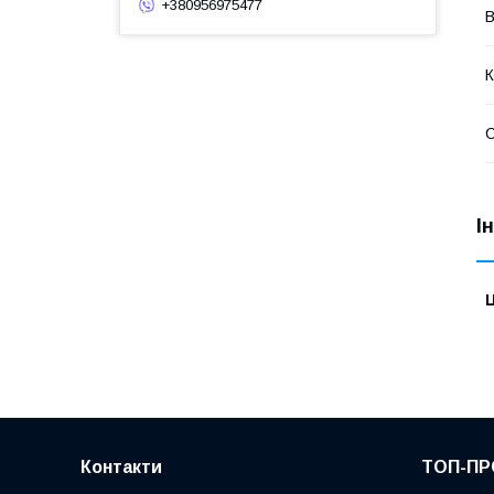
+380956975477
В
К
І
Ц
Контакти
ТОП-ПР