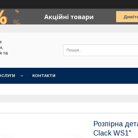
я
и,
я та
ОСЛУГИ
КОНТАКТИ
Розпірна дет
Clack WS1"