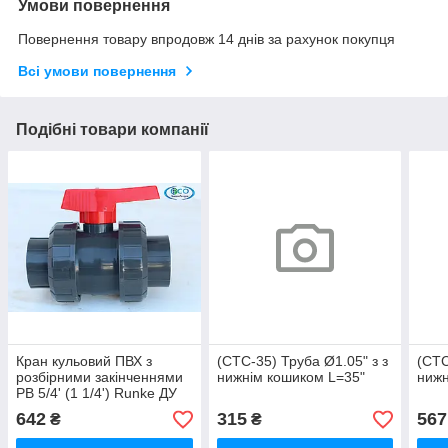
Умови повернення
Повернення товару впродовж 14 днів за рахунок покупця
Всі умови повернення
Подібні товари компанії
Кран кульовий ПВХ з
(СТС-35) Труба Ø1.05" з з
(СТС
розбірними закінченнями
нижнім кошиком L=35"
нижн
РВ 5/4' (1 1/4') Runke ДУ
40
642
315
567
₴
₴