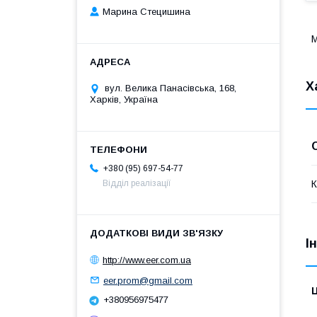
Марина Стецишина
М
Х
вул. Велика Панасівська, 168,
Харків, Україна
+380 (95) 697-54-77
К
Відділ реалізації
І
http://www.eer.com.ua
eer.prom@gmail.com
Ц
+380956975477