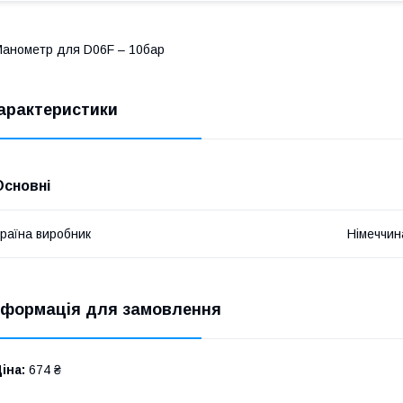
анометр для D06F – 10бар
арактеристики
Основні
раїна виробник
Німеччин
нформація для замовлення
іна:
674 ₴