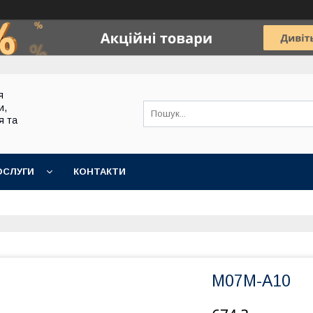
я
и,
я та
ОСЛУГИ
КОНТАКТИ
M07M-A10