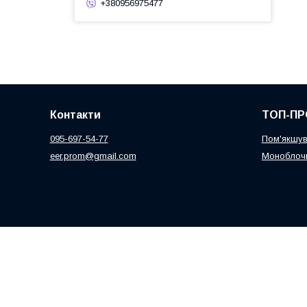
+380956975477
Контакти
ТОП-ПР
095-697-54-77
Пом'якшув
eer.prom@gmail.com
Моноблочн