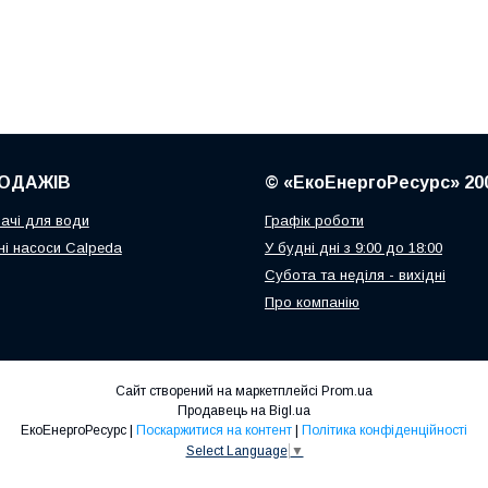
ОДАЖІВ
© «ЕкоЕнергоРесурс» 20
ачі для води
Графік роботи
і насоси Calpeda
У будні дні з 9:00 до 18:00
Субота та неділя - вихідні
Про компанію
Сайт створений на маркетплейсі
Prom.ua
Продавець на Bigl.ua
ЕкоЕнергоРесурс |
Поскаржитися на контент
|
Політика конфіденційності
Select Language
▼