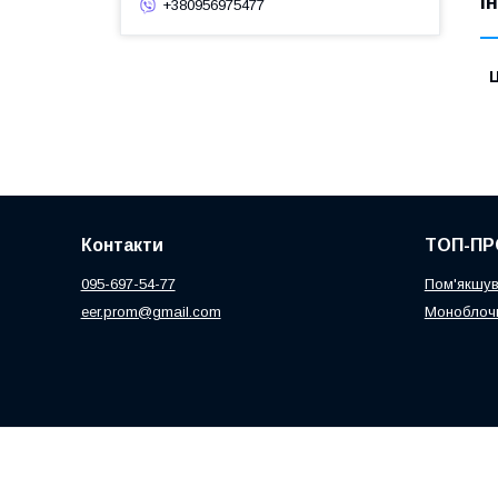
І
+380956975477
Ц
Контакти
ТОП-ПР
095-697-54-77
Пом'якшув
eer.prom@gmail.com
Моноблочн