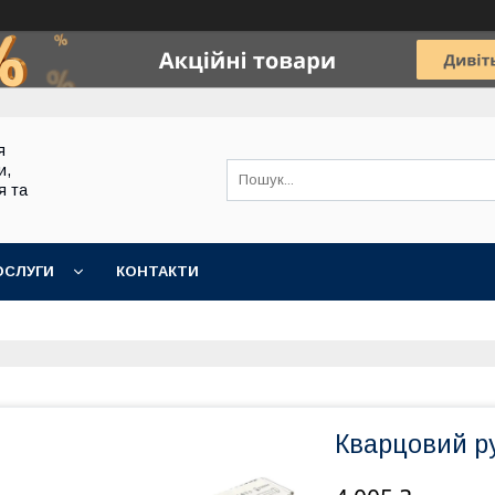
я
и,
я та
ОСЛУГИ
КОНТАКТИ
Кварцовий ру