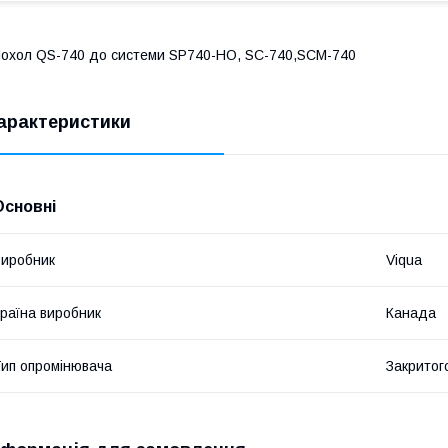
охол QS-740 до системи SP740-HO, SC-740,SCM-740
арактеристики
Основні
иробник
Viqua
раїна виробник
Канада
ип опромінювача
Закритог