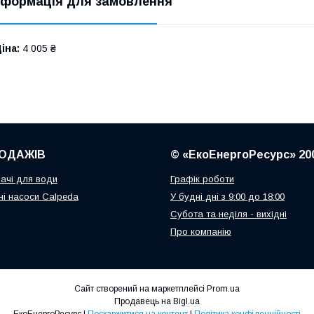
нформація для замовлення
іна:
4 005 ₴
ОДАЖІВ
© «ЕкоЕнергоРесурс» 20
ачі для води
Графік роботи
і насоси Calpeda
У будні дні з 9:00 до 18:00
Субота та неділя - вихідні
Про компанію
Сайт створений на маркетплейсі
Prom.ua
Продавець на Bigl.ua
ЕкоЕнергоРесурс |
Поскаржитися на контент
|
Політика конфіденційності