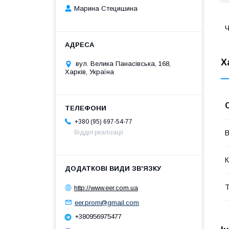
Марина Стецишина
Ч
Х
вул. Велика Панасівська, 168,
Харків, Україна
+380 (95) 697-54-77
В
Відділ реалізації
К
Т
http://www.eer.com.ua
eer.prom@gmail.com
+380956975477