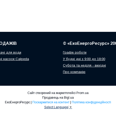
ОДАЖІВ
© «ЕкоЕнергоРесурс» 20
ачі для води
Графік роботи
і насоси Calpeda
У будні дні з 9:00 до 18:00
Субота та неділя - вихідні
Про компанію
Сайт створений на маркетплейсі
Prom.ua
Продавець на Bigl.ua
ЕкоЕнергоРесурс |
Поскаржитися на контент
|
Політика конфіденційності
Select Language
▼