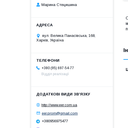
Марина Стецишина
C
м
п
вул. Велика Панасівська, 168,
Харків, Україна
І
+380 (95) 697-54-77
Ц
Відділ реалізації
http://www.eer.com.ua
eer.prom@gmail.com
+380956975477