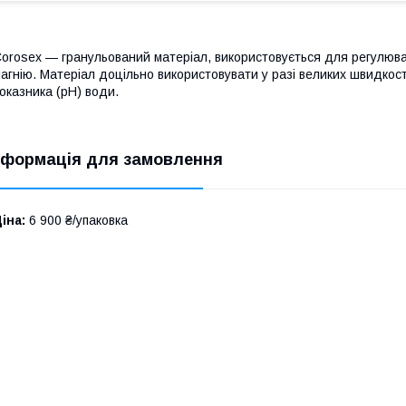
orosex — гранульований матеріал, використовується для регулюван
агнію. Матеріал доцільно використовувати у разі великих швидкос
оказника (рН) води.
нформація для замовлення
іна:
6 900 ₴/упаковка