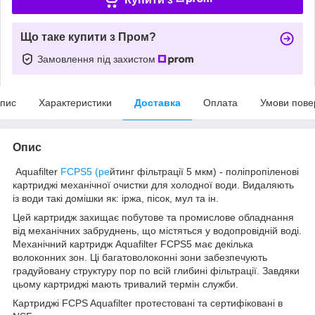
Що таке купити з Пром?
Замовлення під захистом
пис
Характеристики
Доставка
Оплата
Умови пове
Опис
Aquafilter
FCPS5 (ре
йтинг фільтрації 5 мкм) - поліпропіленові
картриджі механічної очистки для холодної води. Видаляють
із води такі домішки як: іржа, пісок, мул та ін.
Цей картридж захищає побутове та промислове обладнання
від механічних забруднень, що містяться у водопровідній воді.
Механічний картридж Aquafilter FCPS5 має декілька
волоконних зон. Ці багатоволоконні зони забезпечують
градуйовану структуру пор по всій глибині фільтрації. Завдяки
цьому картриджі мають тривалий термін служби.
Картриджі FCPS Aquafilter протестовані та сертифіковані в