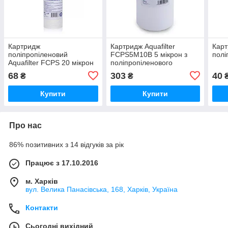
Картридж
Картридж Aquafilter
Карт
поліпропіленовий
FCPS5M10B 5 мікрон з
полі
Aquafilter FCPS 20 мікрон
поліпропіленового
волокна
68
303
40
₴
₴
Купити
Купити
Про нас
86% позитивних з 14 відгуків за рік
Працює з 17.10.2016
м. Харків
вул. Велика Панасівська, 168, Харків, Україна
Контакти
Сьогодні вихідний