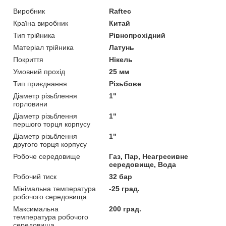
Виробник
Raftec
Країна виробник
Китай
Тип трійника
Рівнопрохідний
Матеріал трійника
Латунь
Покриття
Нікель
Умовний прохід
25 мм
Тип приєднання
Різьбове
Діаметр різьблення
1"
горловини
Діаметр різьблення
1"
першого торця корпусу
Діаметр різьблення
1"
другого торця корпусу
Робоче середовище
Газ, Пар, Неагресивне
середовище, Вода
Робочий тиск
32 бар
Мінімальна температура
-25 град.
робочого середовища
Максимальна
200 град.
температура робочого
середовища