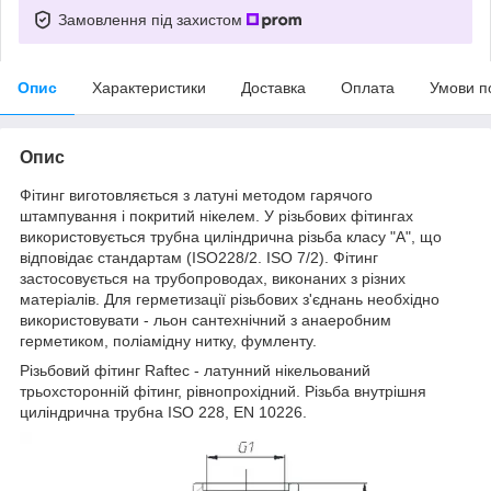
Замовлення під захистом
Опис
Характеристики
Доставка
Оплата
Умови п
Опис
Фітинг виготовляється з латуні методом гарячого
штампування і покритий нікелем. У різьбових фітингах
використовується трубна циліндрична різьба класу "А", що
відповідає стандартам (ISO228/2. ISO 7/2). Фітинг
застосовується на трубопроводах, виконаних з різних
матеріалів. Для герметизації різьбових з'єднань необхідно
використовувати - льон сантехнічний з анаеробним
герметиком, поліамідну нитку, фумленту.
Різьбовий фітинг Raftec - латунний нікельований
трьохсторонній фітинг, рівнопрохідний. Різьба внутрішня
циліндрична трубна ISO 228, EN 10226.