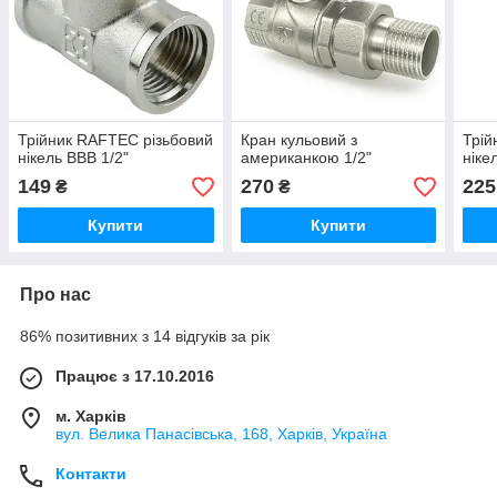
Трійник RAFTEC різьбовий
Кран кульовий з
Трій
нікель ВВВ 1/2"
американкою 1/2"
ніке
149
270
225
₴
₴
Купити
Купити
Про нас
86% позитивних з 14 відгуків за рік
Працює з 17.10.2016
м. Харків
вул. Велика Панасівська, 168, Харків, Україна
Контакти