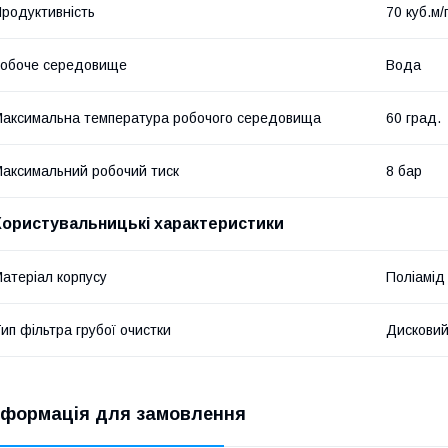
родуктивність
70 куб.м/
обоче середовище
Вода
аксимальна температура робочого середовища
60 град.
аксимальний робочий тиск
8 бар
Користувальницькі характеристики
атеріал корпусу
Поліамід
ип фільтра грубої очистки
Дискови
нформація для замовлення