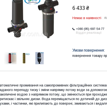
6 433 ₴
Немає в наявності
К
+380 (95) 697-54-77
Відділ реалізації
повернення товару п
втоматичне промивання на самопромивних фільтраційних системах
аданого перепаду тиску і зміни напрямку потоку води за допомогою
акопичене водою з напрямком потоку, що змінюється при проходже
ритискає і звільняє диски. Вода переміщається по дотичній до дис
ухами, і частинки, які прилипають до поверхні, змиваються і видал