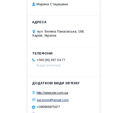
Марина Стецишина
вул. Велика Панасівська, 168,
Харків, Україна
+380 (95) 697-54-77
Відділ реалізації
http://www.eer.com.ua
eer.prom@gmail.com
+380956975477