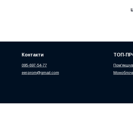
Ц
Контакти
ТОП-ПР
095-697-54-77
Пом'якшув
eer.prom@gmail.com
Моноблочн