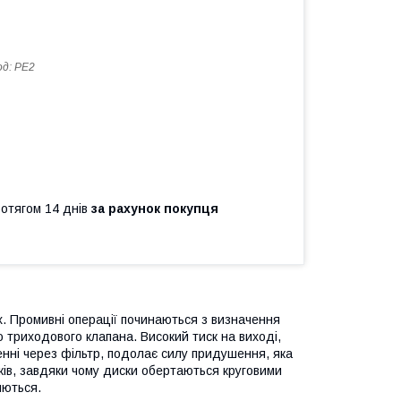
од:
PE2
ротягом 14 днів
за рахунок покупця
. Промивні операції починаються з визначення
 триходового клапана. Високий тиск на виході,
нні через фільтр, подолає силу придушення, яка
ків, завдяки чому диски обертаються круговими
яються.