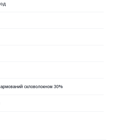
год
 армований скловолокном 30%
й