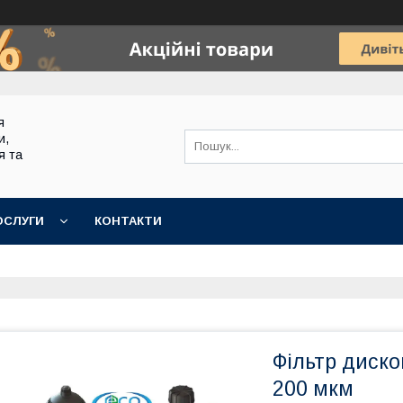
я
и,
я та
ОСЛУГИ
КОНТАКТИ
Фільтр диск
200 мкм