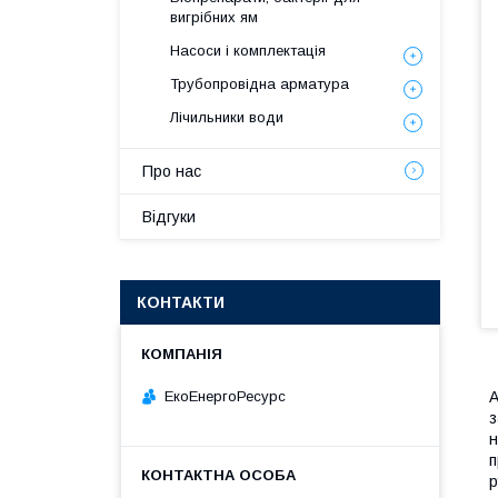
вигрібних ям
Насоси і комплектація
Трубопровідна арматура
Лічильники води
Про нас
Відгуки
КОНТАКТИ
ЕкоЕнергоРесурс
А
з
н
п
р