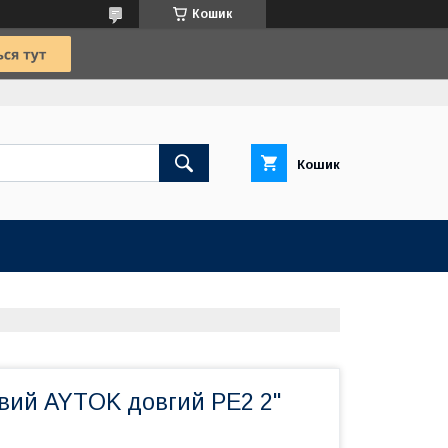
Кошик
Кошик
овий AYTOK довгий PE2 2"