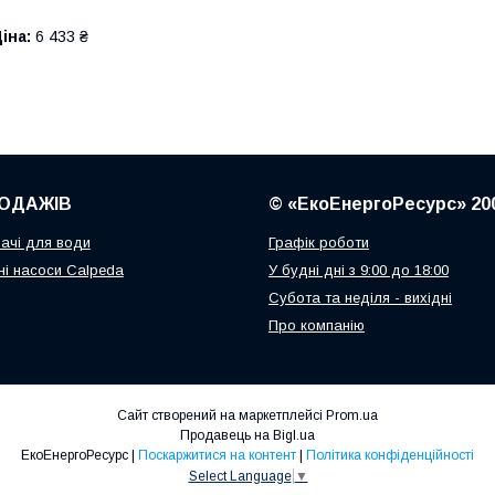
іна:
6 433 ₴
ОДАЖІВ
© «ЕкоЕнергоРесурс» 20
ачі для води
Графік роботи
і насоси Calpeda
У будні дні з 9:00 до 18:00
Субота та неділя - вихідні
Про компанію
Сайт створений на маркетплейсі
Prom.ua
Продавець на Bigl.ua
ЕкоЕнергоРесурс |
Поскаржитися на контент
|
Політика конфіденційності
Select Language
▼