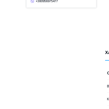
+380956975477
Х
В
К