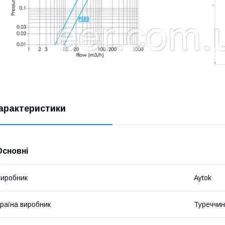
арактеристики
Основні
иробник
Aytok
раїна виробник
Туреччи