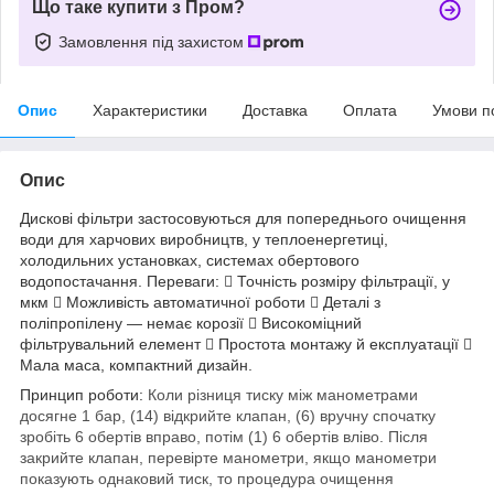
Що таке купити з Пром?
Замовлення під захистом
Опис
Характеристики
Доставка
Оплата
Умови п
Опис
Дискові фільтри застосовуються для попереднього очищення
води для харчових виробництв, у теплоенергетиці,
холодильних установках, системах обертового
водопостачання. Переваги:  Точність розміру фільтрації, у
мкм  Можливість автоматичної роботи  Деталі з
поліпропілену — немає корозії  Високоміцний
фільтрувальний елемент  Простота монтажу й експлуатації 
Мала маса, компактний дизайн
.
Принцип роботи:
Коли різниця тиску між манометрами
досягне 1 бар, (14) відкрийте клапан, (6) вручну спочатку
зробіть 6 обертів вправо, потім (1) 6 обертів вліво. Після
закрийте клапан, перевірте манометри, якщо манометри
показують однаковий тиск, то процедура очищення