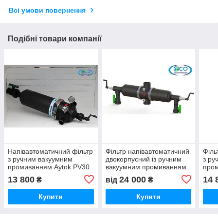
Всі умови повернення
Подібні товари компанії
Напівавтоматичний фільтр
Фільтр напівавтоматичний
Філь
з ручним вакуумним
двокорпусний із ручним
з ру
промиванням Aytok PV30
вакуумним промиванням
пром
125 мкм
Aytok
100
13 800
24 000
14 
₴
від
₴
Купити
Купити